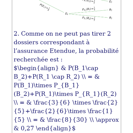
2. Comme on ne peut pas tirer 2
dossiers correspondant à
l’assurance Etendue, la probabilité
recherchée est :
$\begin{align} & P(B_1\cap
B_2)+P(R_1 \cap R_2) \\ = &
P(B_1)\times P_{B_1}
(B_2)+P(R_1)\times P_{R_1}(R_2)
\\ = & \frac{3}{6} \times \frac{2}
{5}+\frac{2}{6}\times \frac{1}
{5} \\ = & \frac{8}{30} \\ \approx
& 0,27 \end{align}$