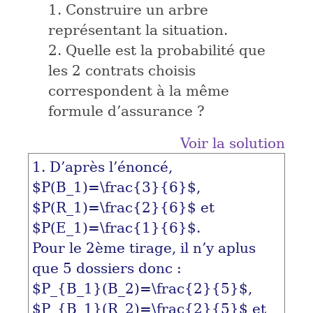
1. Construire un arbre
représentant la situation.
2. Quelle est la probabilité que
les 2 contrats choisis
correspondent à la même
formule d’assurance ?
Voir la solution
1. D’après l’énoncé,
$P(B_1)=\frac{3}{6}$
,
$P(R_1)=\frac{2}{6}$
et
$P(E_1)=\frac{1}{6}$
.
Pour le 2ème tirage, il n’y aplus
que 5 dossiers donc :
$P_{B_1}(B_2)=\frac{2}{5}$
,
$P_{B_1}(R_2)=\frac{2}{5}$
et