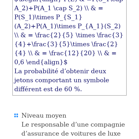
A_2)+P(A_1 \cap S_2) \\ & =
P(S_1)\times P_{S_1}
(A_2)+P(A_1)\times P_{A_1}(S_2)
\\ & = \frac{2}{5} \times \frac{3}
{4}+\frac{3}{5}\times \frac{2}
{4} \\ & = \frac{12}{20} \\ & =
0,6 \end{align}$
La probabilité d’obtenir deux
jetons comportant un symbole
différent est de 60 %.
Niveau moyen
Le responsable d’une compagnie
d’assurance de voitures de luxe