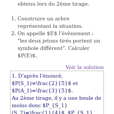
obtenu lors du 2ème tirage.
Construire un arbre
représentant la situation.
On appelle
$E$
l’évènement :
"les deux jetons tirés portent un
symbole différent". Calculer
$P(E)$
.
Voir la solution
1. D’après l’énoncé,
$P(S_1)=\frac{2}{5}$
et
$P(A_1)=\frac{3}{5}$
.
Au 2ème tirage, il y a une boule de
moins donc
$P_{S_1}
(S_2)=\frac{1}{4}$
,
$P_{S_1}