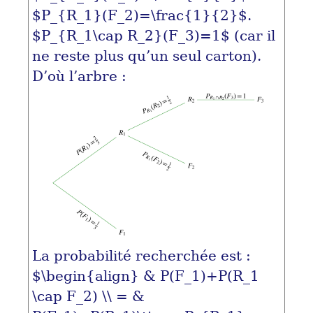
$P_{R_1}(F_2)=\frac{1}{2}$
.
$P_{R_1\cap R_2}(F_3)=1$
(car il
ne reste plus qu’un seul carton).
D’où l’arbre :
La probabilité recherchée est :
$\begin{align} & P(F_1)+P(R_1
\cap F_2) \\ = &