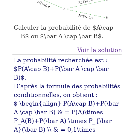
Calculer la probabilité de
$A\cap
B$
ou
$\bar A \cap \bar B$
.
Voir la solution
La probabilité recherchée est :
$P(A\cap B)+P(\bar A \cap \bar
B)$
.
D’après la formule des probabilités
conditionnelles, on obtient :
$ \begin{align} P(A\cap B)+P(\bar
A \cap \bar B) & = P(A)\times
P_A(B)+P(\bar A) \times P_{\bar
A}(\bar B) \\ & = 0,1\times