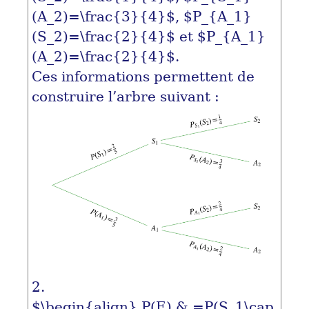
(A_2)=\frac{3}{4}$
,
$P_{A_1}
(S_2)=\frac{2}{4}$
et
$P_{A_1}
(A_2)=\frac{2}{4}$
.
Ces informations permettent de
construire l’arbre suivant :
2.
$\begin{align} P(E) & =P(S_1\cap