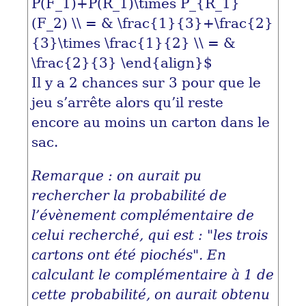
P(F_1)+P(R_1)\times P_{R_1}
(F_2) \\ = & \frac{1}{3}+\frac{2}
{3}\times \frac{1}{2} \\ = &
\frac{2}{3} \end{align}$
Il y a 2 chances sur 3 pour que le
jeu s’arrête alors qu’il reste
encore au moins un carton dans le
sac.
Remarque : on aurait pu
rechercher la probabilité de
l’évènement complémentaire de
celui recherché, qui est : "les trois
cartons ont été piochés". En
calculant le complémentaire à 1 de
cette probabilité, on aurait obtenu