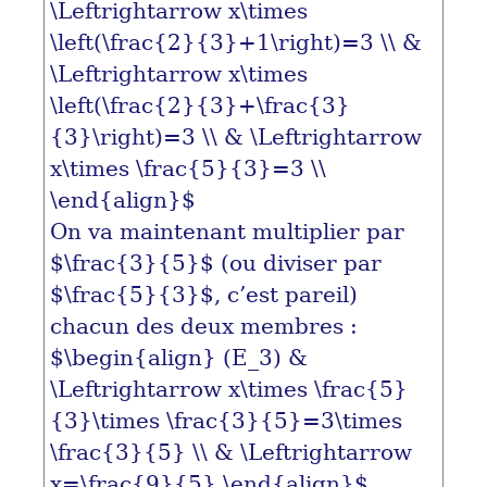
\Leftrightarrow x\times
\left(\frac{2}{3}+1\right)=3 \\ &
\Leftrightarrow x\times
\left(\frac{2}{3}+\frac{3}
{3}\right)=3 \\ & \Leftrightarrow
x\times \frac{5}{3}=3 \\
\end{align}$
On va maintenant multiplier par
$\frac{3}{5}$
(ou diviser par
$\frac{5}{3}$
, c’est pareil)
chacun des deux membres :
$\begin{align} (E_3) &
\Leftrightarrow x\times \frac{5}
{3}\times \frac{3}{5}=3\times
\frac{3}{5} \\ & \Leftrightarrow
x=\frac{9}{5} \end{align}$