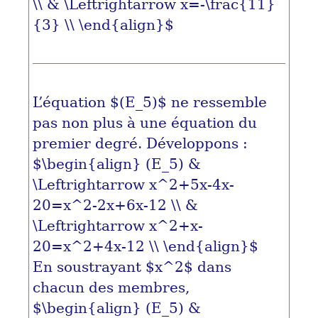
\\ & \Leftrightarrow x=-\frac{11}
{3} \\ \end{align}$
L’équation
$(E_5)$
ne ressemble
pas non plus à une équation du
premier degré. Développons :
$\begin{align} (E_5) &
\Leftrightarrow x^2+5x-4x-
20=x^2-2x+6x-12 \\ &
\Leftrightarrow x^2+x-
20=x^2+4x-12 \\ \end{align}$
En soustrayant
$x^2$
dans
chacun des membres,
$\begin{align} (E_5) &