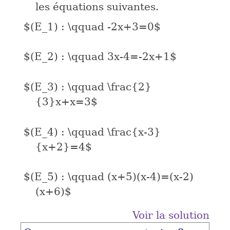
les équations suivantes.
$(E_1) : \qquad -2x+3=0$
$(E_2) : \qquad 3x-4=-2x+1$
$(E_3) : \qquad \frac{2}
{3}x+x=3$
$(E_4) : \qquad \frac{x-3}
{x+2}=4$
$(E_5) : \qquad (x+5)(x-4)=(x-2)
(x+6)$
Voir la solution