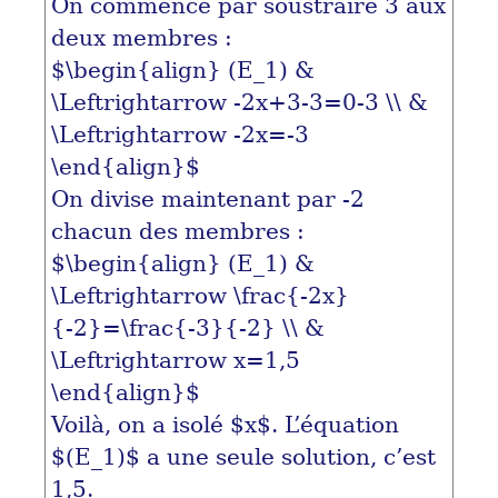
On commence par soustraire 3 aux
deux membres :
$\begin{align} (E_1) &
\Leftrightarrow -2x+3-3=0-3 \\ &
\Leftrightarrow -2x=-3
\end{align}$
On divise maintenant par -2
chacun des membres :
$\begin{align} (E_1) &
\Leftrightarrow \frac{-2x}
{-2}=\frac{-3}{-2} \\ &
\Leftrightarrow x=1,5
\end{align}$
Voilà, on a isolé
$x$
. L’équation
$(E_1)$
a une seule solution, c’est
1,5.