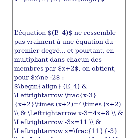
L’équation
$(E_4)$
ne ressemble
pas vraiment à une équation du
premier degré... et pourtant, en
multipliant dans chacun des
membres par
$x+2$
, on obtient,
pour
$x\ne -2$
:
$\begin{align} (E_4) &
\Leftrightarrow \frac{x-3}
{x+2}\times (x+2)=4\times (x+2)
\\ & \Leftrightarrow x-3=4x+8 \\ &
\Leftrightarrow -3x=11 \\ &
\Leftrightarrow x=\frac{11}{-3}