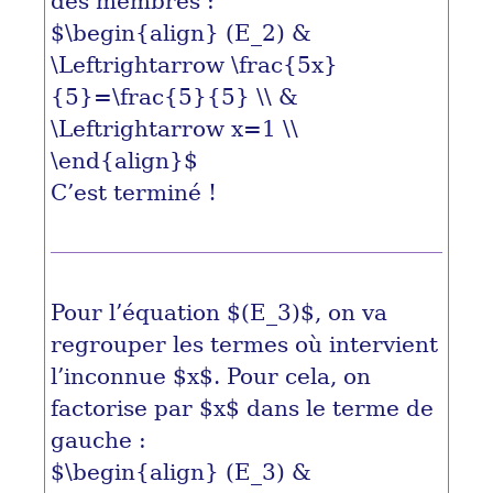
des membres :
$\begin{align} (E_2) &
\Leftrightarrow \frac{5x}
{5}=\frac{5}{5} \\ &
\Leftrightarrow x=1 \\
\end{align}$
C’est terminé !
Pour l’équation
$(E_3)$
, on va
regrouper les termes où intervient
l’inconnue
$x$
. Pour cela, on
factorise par
$x$
dans le terme de
gauche :
$\begin{align} (E_3) &